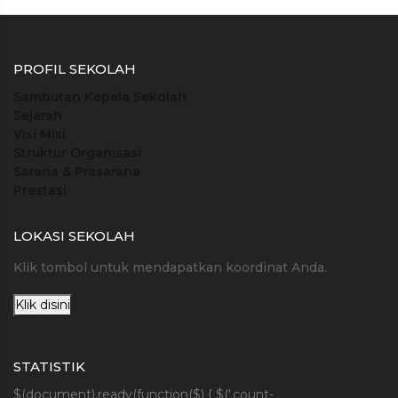
PROFIL SEKOLAH
Sambutan Kepala Sekolah
Sejarah
Visi Misi
Struktur Organisasi
Sarana & Prasarana
Prestasi
LOKASI SEKOLAH
Klik tombol untuk mendapatkan koordinat Anda.
Klik disini
STATISTIK
$(document).ready(function($) { $('.count-