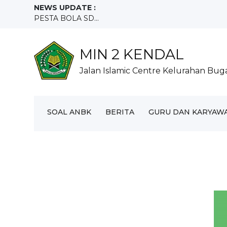
NEWS UPDATE :
PESTA BOLA SD...
Olimpiade Olahraga Siswa Nasional (O2SN) jenjang SD .
Partisipasi MIN 2 Kendal Dalam Rangka Penanaman 4
SANTUNAN SURONAN...
MIN 2 KENDAL
KELULUSAN MIN 2 KENDAL...
Jalan Islamic Centre Kelurahan Bu
HARI LAHIR PANCASILA...
Hari Kebangkitan Nasional (Harkitnas)...
UJIAN MADRASAH IBTIDAIYAH NEGERI 2 KENDAL...
Pembukaan FASI ke-7 FUSPAQ Kecamatan Kendal ber
SOAL ANBK
BERITA
GURU DAN KARYAW
RAKER MIN 2 KENDAL TAHUN 2026/2027...