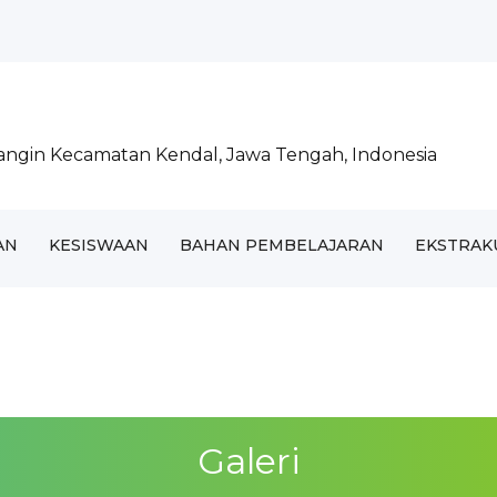
..
000 Pohon...
gangin Kecamatan Kendal, Jawa Tengah, Indonesia
sama Marchin...
AN
KESISWAAN
BAHAN PEMBELAJARAN
EKSTRAK
Galeri