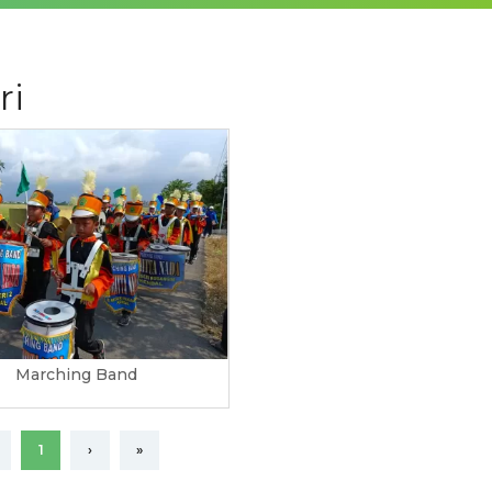
ri
Marching Band
1
›
»