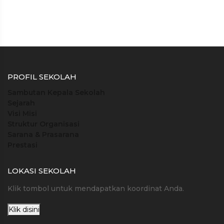
PROFIL SEKOLAH
Sambutan Kepala Sekolah
Sejarah
Visi Misi
Struktur Organisasi
Sarana & Prasarana
Prestasi
LOKASI SEKOLAH
Klik tombol untuk mendapatkan koordinat Anda.
Klik disini