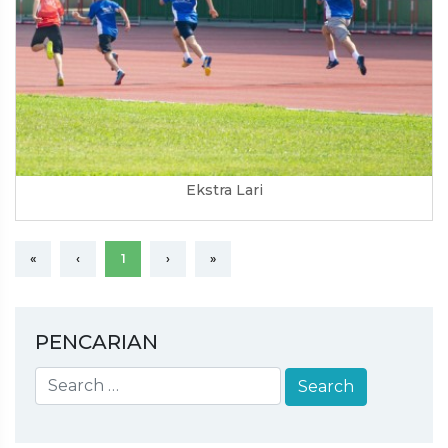
Ekstra Lari
«
‹
1
›
»
PENCARIAN