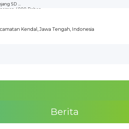
jang SD ...
anaman 4000 Pohon...
ecamatan Kendal, Jawa Tengah, Indonesia
NDAL...
ndal bersama Marchin...
Berita