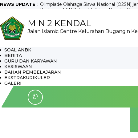
NEWS UPDATE :
Olimpiade Olahraga Siswa Nasional (O2SN) jen
Partisipasi MIN 2 Kendal Dalam Rangka Pen
SANTUNAN SURONAN...
MIN 2 KENDAL
KELULUSAN MIN 2 KENDAL...
HARI LAHIR PANCASILA...
Jalan Islamic Centre Kelurahan Bugangin K
Hari Kebangkitan Nasional (Harkitnas)...
UJIAN MADRASAH IBTIDAIYAH NEGERI 2 KE
Pembukaan FASI ke-7 FUSPAQ Kecamatan Ke
RAKER MIN 2 KENDAL TAHUN 2026/2027...
SOAL ANBK
PESTA BOLA SD...
BERITA
GURU DAN KARYAWAN
KESISWAAN
BAHAN PEMBELAJARAN
EKSTRAKURIKULER
GALERI