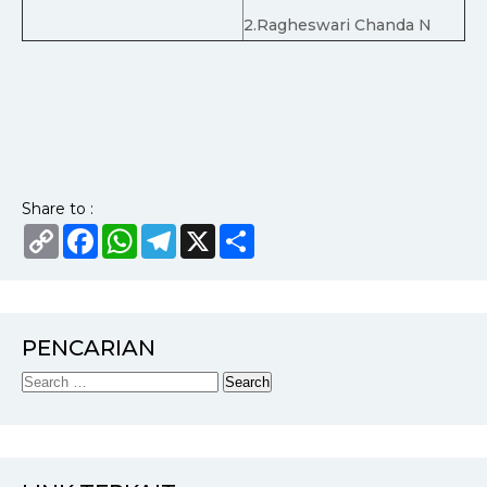
2.Ragheswari Chanda N
Share to :
Copy
Facebook
WhatsApp
Telegram
X
Share
Link
PENCARIAN