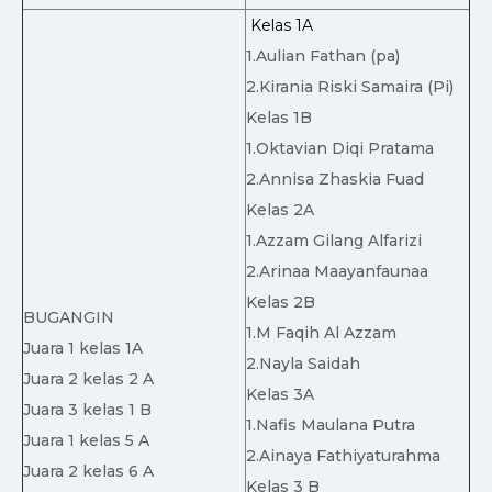
Kelas 1A
1.Aulian Fathan (pa)
2.Kirania Riski Samaira (Pi)
Kelas 1B
1.Oktavian Diqi Pratama
2.Annisa Zhaskia Fuad
Kelas 2A
1.Azzam Gilang Alfarizi
2.Arinaa Maayanfaunaa
Kelas 2B
BUGANGIN
1.M Faqih Al Azzam
Juara 1 kelas 1A
2.Nayla Saidah
Juara 2 kelas 2 A
Kelas 3A
Juara 3 kelas 1 B
1.Nafis Maulana Putra
Juara 1 kelas 5 A
2.Ainaya Fathiyaturahma
Juara 2 kelas 6 A
Kelas 3 B