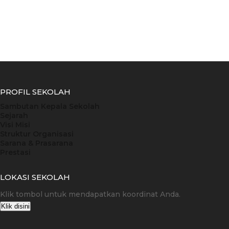
PROFIL SEKOLAH
Sambutan Kepala Sekolah
Sejarah
Visi Misi
Struktur Organisasi
Sarana & Prasarana
Prestasi
LOKASI SEKOLAH
Klik tombol untuk mendapatkan koordinat Anda.
Klik disini