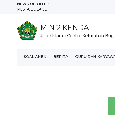
NEWS UPDATE :
Olimpiade Olahraga Siswa Nasional (O2SN) jenjang SD .
Partisipasi MIN 2 Kendal Dalam Rangka Penanaman 4
SANTUNAN SURONAN...
MIN 2 KENDAL
KELULUSAN MIN 2 KENDAL...
Jalan Islamic Centre Kelurahan Bu
HARI LAHIR PANCASILA...
Hari Kebangkitan Nasional (Harkitnas)...
UJIAN MADRASAH IBTIDAIYAH NEGERI 2 KENDAL...
Pembukaan FASI ke-7 FUSPAQ Kecamatan Kendal ber
SOAL ANBK
BERITA
GURU DAN KARYAW
RAKER MIN 2 KENDAL TAHUN 2026/2027...
PESTA BOLA SD...