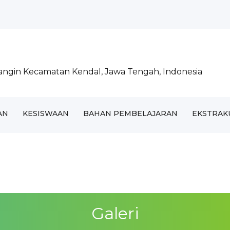
..
000 Pohon...
gangin Kecamatan Kendal, Jawa Tengah, Indonesia
sama Marchin...
AN
KESISWAAN
BAHAN PEMBELAJARAN
EKSTRAK
Galeri