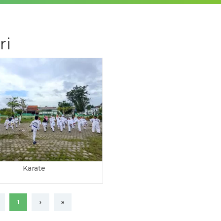
ri
Karate
1
›
»