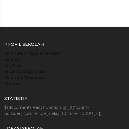
PROFIL SEKOLAH
Sambutan Kepala Sekolah
Sejarah
Visi Misi
Struktur Organisasi
Sarana & Prasarana
Prestasi
STATISTIK
$(document).ready(function($) { $('.count-
number').counterUp({ delay: 10, time: 10000 }); });
LOKASI SEKOLAH