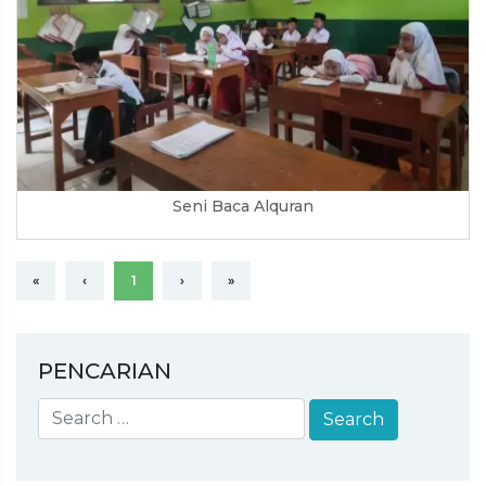
Seni Baca Alquran
«
‹
1
›
»
PENCARIAN