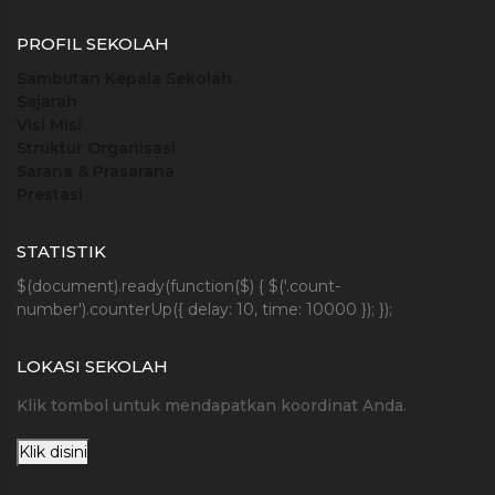
PROFIL SEKOLAH
Sambutan Kepala Sekolah
Sejarah
Visi Misi
Struktur Organisasi
Sarana & Prasarana
Prestasi
STATISTIK
$(document).ready(function($) { $('.count-
number').counterUp({ delay: 10, time: 10000 }); });
LOKASI SEKOLAH
Klik tombol untuk mendapatkan koordinat Anda.
Klik disini